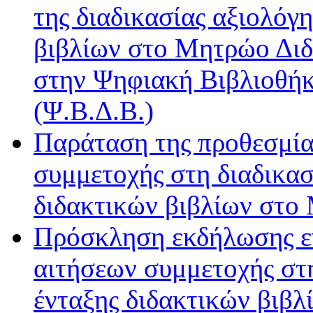
της διαδικασίας αξιολόγ
βιβλίων στο Μητρώο Διδ
στην Ψηφιακή Βιβλιοθήκ
(Ψ.Β.Δ.Β.)
Παράταση της προθεσμία
συμμετοχής στη διαδικασ
διδακτικών βιβλίων στο 
Πρόσκληση εκδήλωσης εν
αιτήσεων συμμετοχής στη
ένταξης διδακτικών βιβλ